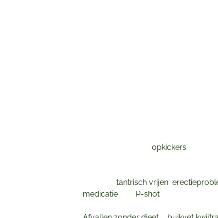
(Dreigende) burn-out
Over nare gebeurtenissen / Trauma’s
Angsten
Ik wil uit het leven stappen
Seksueel misbruik
Relatie issues
Kinderen
Geaardheid
Over je anders voelen
Huiselijk geweld (verbaal en fysiek)
Werk
Verslaving (project
opkickers
)
Existentiële levensvragen
Zelf reflecteren
Intimiteit (
tantrisch vrijen
,
erectieprob
medicatie
met
P-shot
3.0 of vaginale 
Huidhonger
Afvallen zonder dieet
/
buikvet kwijtr