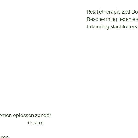
Relatietherapie Zelf D
Bescherming tegen ele
Erkenning slachtoffers
lemen oplossen zonder
atrofie en de
O-shot
3.0)
aken