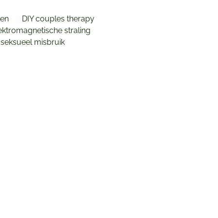
oen
(of
DIY couples therapy
)
ktromagnetische straling
 seksueel misbruik